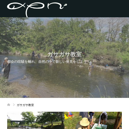
ガサガサ教室
都会の喧騒を離れ、自然の中で新しい発見をしよう！
ガサガサ教室